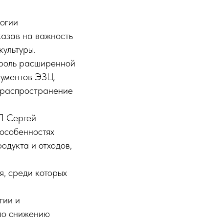
огии
казав на важность
культуры.
роль расширенной
рументов ЭЗЦ.
я распространение
ПП Сергей
 особенностях
одукта и отходов,
, среди которых
гии и
 по снижению