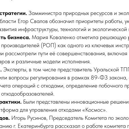
стратегии.
Замминистра природных ресурсов и экол
бласти Егор Свалов обозначил приоритеты работы, у
звития инфраструктуры, технологий и экологической 
ть бизнеса.
Мария Коваленко отметила решающую 
 производителей (РОП) как одного из ключевых инст
ии рассмотрели пути её совершенствования, включа
аров и различные модели исполнения.
.
Эксперты, в том числе представитель Уральской Т
дили вопросы регулирования в рамках 89-ФЗ закона,
учета операций с отходами, определение побочного пр
 отходообразователей.
рактики.
Были представлены инновационные решения
тформа для управления отходами «Космос».
дов.
Игорь Русинов, Председатель Комитета по эколо
анию г. Екатеринбурга рассказал о работе комитета