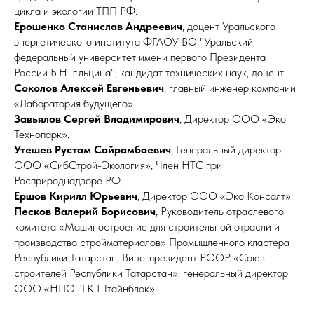
цикла и экологии ТПП РФ.
Ерошенко Станислав Андреевич
, доцент Уральского
энергетического института ФГАОУ ВО "Уральский
федеральный университет имени первого Президента
России Б.Н. Ельцина", кандидат технических наук, доцент.
Соколов Алексей Евгеньевич
, главный инженер компании
«Лаборатория будущего».
Завьялов Сергей Владимирович
, Директор ООО «Эко
Технопарк».
Утешев Рустам Сайрамбаевич
, Генеральный директор
ООО «СибСтрой-Экология», Член НТС при
Росприроднадзоре РФ.
Ершов Кирилл Юрьевич
, Директор ООО «Эко Консалт».
Песков Валерий Борисович
, Руководитель отраслевого
комитета «Машиностроение для строительной отрасли и
производство стройматериалов» Промышленного кластера
Республики Татарстан, Вице-президент РООР «Союз
строителей Республики Татарстан», генеральный директор
ООО «НПО "ГК Штайнблок».